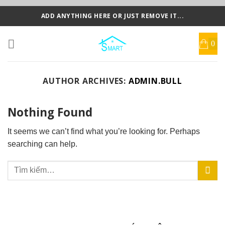
Skip
ADD ANYTHING HERE OR JUST REMOVE IT...
to
content
AUTHOR ARCHIVES:
ADMIN.BULL
Nothing Found
It seems we can’t find what you’re looking for. Perhaps
searching can help.