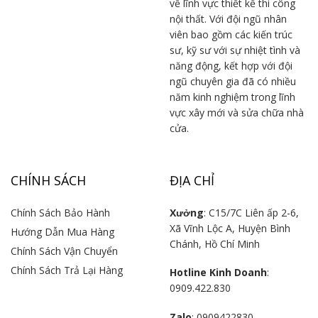
về lĩnh vực thiết kế thi công
nội thất. Với đội ngũ nhân
viên bao gồm các kiến trúc
sư, kỹ sư với sự nhiệt tình và
năng động, kết hợp với đội
ngũ chuyên gia đã có nhiều
năm kinh nghiệm trong lĩnh
vực xây mới và sửa chữa nhà
cửa.
CHÍNH SÁCH
ĐỊA CHỈ
Chính Sách Bảo Hành
Xưởng
: C15/7C Liên ấp 2-6,
Xã Vĩnh Lộc A, Huyện Bình
Hướng Dẫn Mua Hàng
Chánh, Hồ Chí Minh
Chính Sách Vận Chuyển
Chính Sách Trả Lại Hàng
Hotline Kinh Doanh
:
0909.422.830
Zalo
: 0909422830